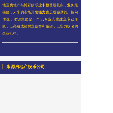
地区房地产与博彩娱乐业中根基最扎实，业务最
稳健，未来的市场开发能力也是最强劲的。换句
话说，永源集团是一个以专业态度建立专业形
象，以亮丽成绩树立信誉和威望，以实力扬名的
企业机构。
永源房地产娱乐公司