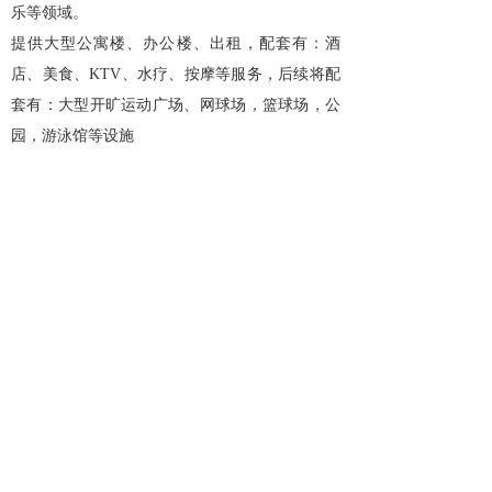
乐等领域。
提供大型公寓楼、办公楼、出租，配套有：酒
店、美食、KTV、水疗、按摩等服务，后续将配
套有：大型开旷运动广场、网球场，篮球场，公
园，游泳馆等设施